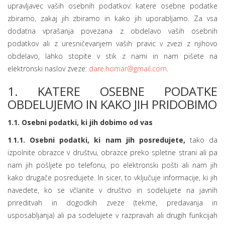
upravljavec vaših osebnih podatkov: katere osebne podatke
zbiramo, zakaj jih zbiramo in kako jih uporabljamo. Za vsa
dodatna vprašanja povezana z obdelavo vaših osebnih
podatkov ali z uresničevanjem vaših pravic v zvezi z njihovo
obdelavo, lahko stopite v stik z nami in nam pišete na
elektronski naslov zveze:
dare.homar@gmail.com
.
1. KATERE OSEBNE PODATKE
OBDELUJEMO IN KAKO JIH PRIDOBIMO
1.1. Osebni podatki, ki jih dobimo od vas
1
.
1.1. Osebni podatki, ki nam jih posredujete,
tako da
izpolnite obrazce v društvu, obrazce preko spletne strani ali pa
nam jih pošljete po telefonu, po elektronski pošti ali nam jih
kako drugače posredujete. In sicer, to vključuje informacije, ki jih
navedete, ko se včlanite v društvo in sodelujete na javnih
prireditvah in dogodkih zveze (tekme, predavanja in
usposabljanja) ali pa sodelujete v razpravah ali drugih funkcijah