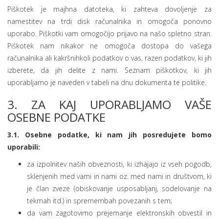
Piškotek je majhna datoteka, ki zahteva dovoljenje za
namestitev na trdi disk računalnika in omogoča ponovno
uporabo. Piškotki vam omogočijo prijavo na našo spletno stran.
Piškotek nam nikakor ne omogoča dostopa do vašega
računalnika ali kakršnihkoli podatkov o vas, razen podatkov, ki jih
izberete, da jih delite z nami. Seznam piškotkov, ki jih
uporabljamo je naveden v tabeli na dnu dokumenta te politike.
3. ZA KAJ UPORABLJAMO VAŠE
OSEBNE PODATKE
3.1. Osebne podatke, ki nam jih posredujete bomo
uporabili:
za izpolnitev naših obveznosti, ki izhajajo iz vseh pogodb,
sklenjenih med vami in nami oz. med nami in društvom, ki
je član zveze (obiskovanje usposabljanj, sodelovanje na
tekmah itd.) in spremembah povezanih s tem;
da vam zagotovimo prejemanje elektronskih obvestil in