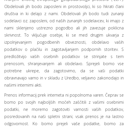
Obdelovali jih bodo zaposleni in prostovoljci, ki so hkrati člani
društva in ki delajo z nami. Obdelovali jih bodo tudi zunanji
sodelavci oz. zaposleni, od naših zunanjih sodelavcev, ki imajo z
nami sklenjeno ustrezno pogodbo ali jih zavezuje poklicna
skrivnost. To vključuje osebje, ki se med drugim ukvarja z
izpolnjevanjem pogodbenih obveznosti, obdelavo vaših
podatkov o plačilu in zagotavljanjem podpornih storitev. S
predložitvijo vaših osebnih podatkov se strinjate s tem
prenosom, shranjevanjem ali obdelavo. Sprejeli bomo vse
potrebne ukrepe, da zagotovimo, da se vaši podatki
obravnavajo varno in v skladu z Uredbo, veljavno zakonodajo in
našimi internimi akti.
Prenos informacij prek interneta ni popolnoma varen. Čeprav se
bomo po svojih najboljših močeh zaščitili z vašimi osebnimi
podatki, ne moremo zagotoviti varnosti vaših podatkov,
posredovanih na naši spletni strani; vsak prenos je na lastno
odgovornost. Ko bomo prejeli vaše podatke, bomo za