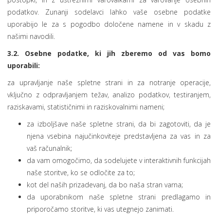
podatkov. Zunanji sodelavci lahko vaše osebne podatke
uporabijo le za s pogodbo določene namene in v skadu z
našimi navodili.
3.2. Osebne podatke, ki jih zberemo od vas bomo
uporabili:
za upravljanje naše spletne strani in za notranje operacije,
vključno z odpravljanjem težav, analizo podatkov, testiranjem,
raziskavami, statističnimi in raziskovalnimi nameni;
za izboljšave naše spletne strani, da bi zagotoviti, da je
njena vsebina najučinkoviteje predstavljena za vas in za
vaš računalnik;
da vam omogočimo, da sodelujete v interaktivnih funkcijah
naše storitve, ko se odločite za to;
kot del naših prizadevanj, da bo naša stran varna;
da uporabnikom naše spletne strani predlagamo in
priporočamo storitve, ki vas utegnejo zanimati.