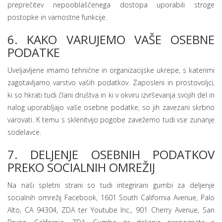
preprečitev nepooblaščenega dostopa uporabili stroge
postopke in varnostne funkcije.
6. KAKO VARUJEMO VAŠE OSEBNE
PODATKE
Uveljavljene imamo tehnične in organizacijske ukrepe, s katerimi
zagotavljamo varstvo vaših podatkov. Zaposleni in prostovoljci,
ki so hkrati tudi člani društva in ki v okviru izvrševanja svojih del in
nalog uporabljajo vaše osebne podatke, so jih zavezani skrbno
varovati. K temu s sklenitvijo pogobe zavežemo tudi vse zunanje
sodelavce.
7. DELJENJE OSEBNIH PODATKOV
PREKO SOCIALNIH OMREŽIJ
Na naši spletni strani so tudi integrirani gumbi za deljenje
socialnih omrežij Facebook, 1601 South California Avenue, Palo
Alto, CA 94304, ZDA ter Youtube Inc., 901 Cherry Avenue, San