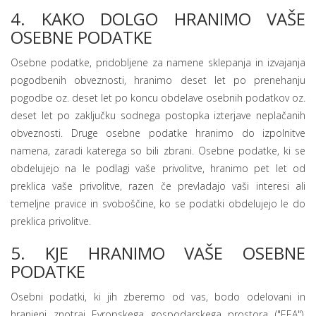
4. KAKO DOLGO HRANIMO VAŠE
OSEBNE PODATKE
Osebne podatke, pridobljene za namene sklepanja in izvajanja
pogodbenih obveznosti, hranimo deset let po prenehanju
pogodbe oz. deset let po koncu obdelave osebnih podatkov oz.
deset let po zaključku sodnega postopka izterjave neplačanih
obveznosti. Druge osebne podatke hranimo do izpolnitve
namena, zaradi katerega so bili zbrani. Osebne podatke, ki se
obdelujejo na le podlagi vaše privolitve, hranimo pet let od
preklica vaše privolitve, razen če prevladajo vaši interesi ali
temeljne pravice in svoboščine, ko se podatki obdelujejo le do
preklica privolitve.
5. KJE HRANIMO VAŠE OSEBNE
PODATKE
Osebni podatki, ki jih zberemo od vas, bodo odelovani in
hranjeni znotraj Evropskega gospodarskega prostora ("EEA").