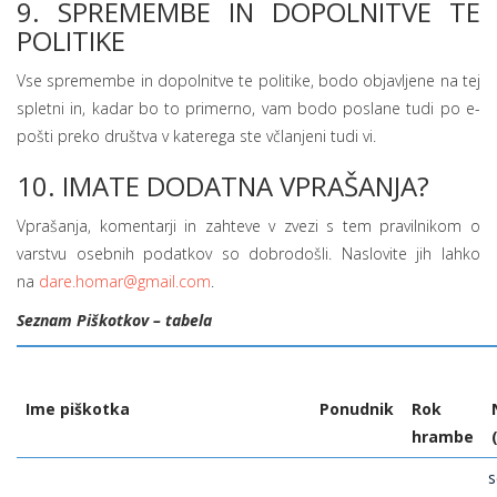
9. SPREMEMBE IN DOPOLNITVE TE
POLITIKE
Vse spremembe in dopolnitve te politike, bodo objavljene na tej
spletni in, kadar bo to primerno, vam bodo poslane tudi po e-
pošti preko društva v katerega ste včlanjeni tudi vi.
10. IMATE DODATNA VPRAŠANJA?
Vprašanja, komentarji in zahteve v zvezi s tem pravilnikom o
varstvu osebnih podatkov so dobrodošli. Naslovite jih lahko
na
dare.homar@gmail.com
.
Seznam Piškotkov – tabela
Ime piškotka
Ponudnik
Rok
hram
be
s