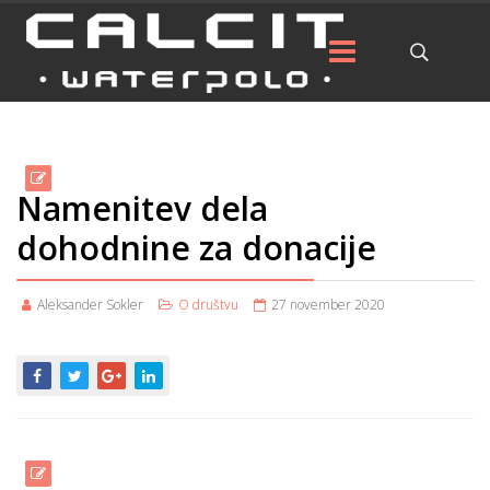
Namenitev dela
dohodnine za donacije
Aleksander Sokler
O društvu
27 november 2020