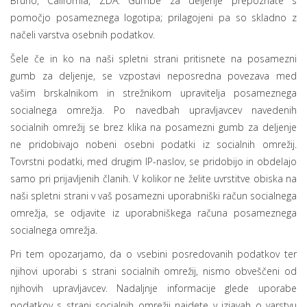
Bruno, California, ZDA. Gumbe za deljenje prepoznate s
pomočjo posameznega logotipa; prilagojeni pa so skladno z
načeli varstva osebnih podatkov.
Šele če in ko na naši spletni strani pritisnete na posamezni
gumb za deljenje, se vzpostavi neposredna povezava med
vašim brskalnikom in strežnikom upravitelja posameznega
socialnega omrežja. Po navedbah upravljavcev navedenih
socialnih omrežij se brez klika na posamezni gumb za deljenje
ne pridobivajo nobeni osebni podatki iz socialnih omrežij.
Tovrstni podatki, med drugim IP-naslov, se pridobijo in obdelajo
samo pri prijavljenih članih. V kolikor ne želite uvrstitve obiska na
naši spletni strani v vaš posamezni uporabniški račun socialnega
omrežja, se odjavite iz uporabniškega računa posameznega
socialnega omrežja.
Pri tem opozarjamo, da o vsebini posredovanih podatkov ter
njihovi uporabi s strani socialnih omrežij, nismo obveščeni od
njihovih upravljavcev. Nadaljnje informacije glede uporabe
podatkov s strani socialnih omrežij najdete v izjavah o varstvu