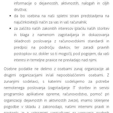
informacije o dejavnostih, aktivnostih, nalogah in ciljih
društva;
da bo vsebina na naši spletni strani predstavljena na
najučinkovitejši način za vas in vaš računalnik;
za zaščito naših zakonitih interesov (plačilu naših storitev
in blaga z namenom zagotavljanja in dokazovanja
skladnosti poslovanja z računovodskimi standardi in
predpisi na področju davkov, ter zaradi pravnih
postopkov oz. dokler so ti mogoči), pod pogojem, da vaši
interesi in temeljne pravice ne prevladajo nad njimi.
Osebne podatke ne delimo z osebami zunaj organizacije ali
drugimi organizacijami in/ali nepooblaščenimi osebami. Z
zunanjimi sodelavci, s katerimi sodelujemo za potrebe
nemotenega poslovanja (zagotavljanje IT storitev in servisi
programsko aplikativne opreme, računovodstvo, pomoč pri
organizaciji dejavnostih in aktivnostih zveze), imamo sklenjene
pogodbe v skladu z zakonodajo, našimi internimi pravili in
postopki, in z ustreznimi varovalkami za varovanje osebnih