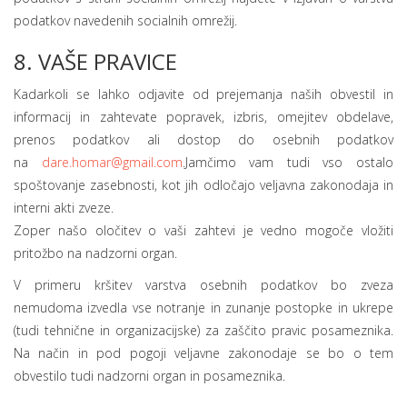
podatkov navedenih socialnih omrežij.
8. VAŠE PRAVICE
Kadarkoli se lahko odjavite od prejemanja naših obvestil in
informacij in zahtevate popravek, izbris, omejitev obdelave,
prenos podatkov ali dostop do osebnih podatkov
na
dare.homar@gmail.com
.
Jamčimo vam tudi vso ostalo
spoštovanje zasebnosti, kot jih odločajo veljavna zakonodaja in
interni akti zveze.
Zoper našo oločitev o vaši zahtevi je vedno mogoče vložiti
pritožbo na nadzorni organ.
V primeru kršitev varstva osebnih podatkov bo zveza
nemudoma izvedla vse notranje in zunanje postopke in ukrepe
(tudi tehnične in organizacijske) za zaščito pravic posameznika.
Na način in pod pogoji veljavne zakonodaje se bo o tem
obvestilo tudi nadzorni organ in posameznika.