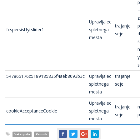
p
z
Upravljalec
trajanje
p
fcspersistfytslider1
spletnega
seje
d
mesta
s
m
y
s
547865176c5189185835f4aeb8093b3c
Upravljalec
trajanje
spletnega
seje
mesta
Upravljalec
trajanje
n
cookieAcceptanceCookie
spletnega
seje
p
mesta
Vaterpolo
Kamnik