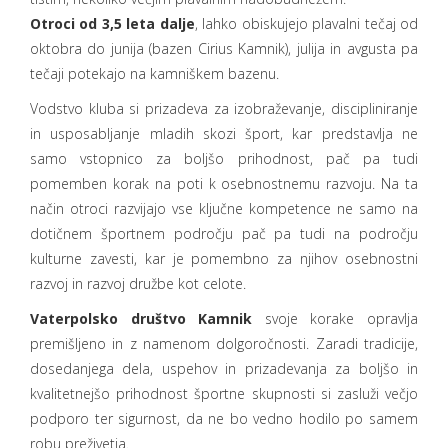
Otroci od 3,5 leta dalje
, lahko obiskujejo plavalni tečaj od
oktobra do junija (bazen Cirius Kamnik), julija in avgusta pa
tečaji potekajo na kamniškem bazenu.
Vodstvo kluba si prizadeva za izobraževanje, discipliniranje
in usposabljanje mladih skozi šport, kar predstavlja ne
samo vstopnico za boljšo prihodnost, pač pa tudi
pomemben korak na poti k osebnostnemu razvoju. Na ta
način otroci razvijajo vse ključne kompetence ne samo na
dotičnem športnem področju pač pa tudi na področju
kulturne zavesti, kar je pomembno za njihov osebnostni
razvoj in razvoj družbe kot celote.
Vaterpolsko društvo Kamnik
svoje korake opravlja
premišljeno in z namenom dolgoročnosti. Zaradi tradicije,
dosedanjega dela, uspehov in prizadevanja za boljšo in
kvalitetnejšo prihodnost športne skupnosti si zasluži večjo
podporo ter sigurnost, da ne bo vedno hodilo po samem
robu preživetja.