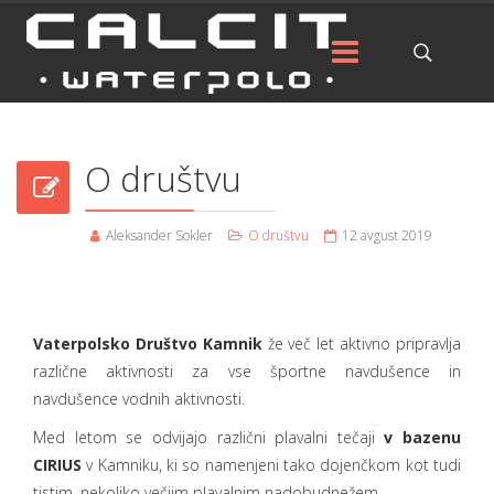
O društvu
Aleksander Sokler
O društvu
12 avgust 2019
Vaterpolsko Društvo Kamnik
že več let aktivno pripravlja
različne aktivnosti za vse športne navdušence in
navdušence vodnih aktivnosti.
Med letom se odvijajo različni plavalni tečaji
v bazenu
CIRIUS
v Kamniku, ki so namenjeni tako dojenčkom kot tudi
tistim, nekoliko večjim plavalnim nadobudnežem.