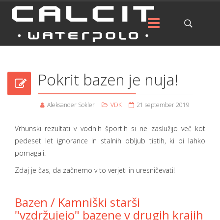
Pokrit bazen je nuja!
Aleksander Sokler
VDK
21 september 2019
Vrhunski rezultati v vodnih športih si ne zaslužijo več kot
pedeset let ignorance in stalnih obljub tistih, ki bi lahko
pomagali.
Zdaj je čas, da začnemo v to verjeti in uresničevati!
Bazen / Kamniški starši
"vzdržujejo" bazene v drugih krajih