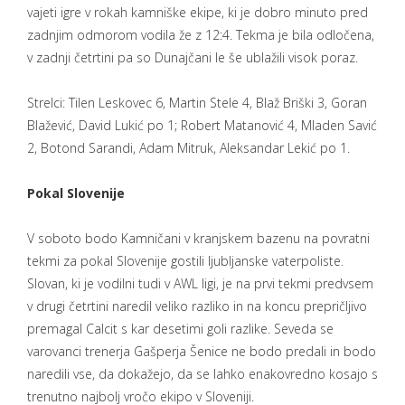
vajeti igre v rokah kamniške ekipe, ki je dobro minuto pred
zadnjim odmorom vodila že z 12:4. Tekma je bila odločena,
v zadnji četrtini pa so Dunajčani le še ublažili visok poraz.
Strelci: Tilen Leskovec 6, Martin Stele 4, Blaž Briški 3, Goran
Blažević, David Lukić po 1; Robert Matanović 4, Mladen Savić
2, Botond Sarandi, Adam Mitruk, Aleksandar Lekić po 1.
Pokal Slovenije
V soboto bodo Kamničani v kranjskem bazenu na povratni
tekmi za pokal Slovenije gostili ljubljanske vaterpoliste.
Slovan, ki je vodilni tudi v AWL ligi, je na prvi tekmi predvsem
v drugi četrtini naredil veliko razliko in na koncu prepričljivo
premagal Calcit s kar desetimi goli razlike. Seveda se
varovanci trenerja Gašperja Šenice ne bodo predali in bodo
naredili vse, da dokažejo, da se lahko enakovredno kosajo s
trenutno najbolj vročo ekipo v Sloveniji.