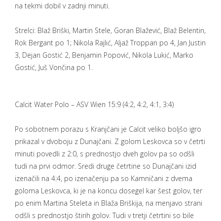
na tekmi dobil v zadnji minuti.
Strelci: Blaž Briški, Martin Stele, Goran Blažević, Blaž Belentin,
Rok Bergant po 1; Nikola Rajlić, Aljaž Troppan po 4, Jan Justin
3, Dejan Gostić 2, Benjamin Popović, Nikola Lukić, Marko
Gostić, Juš Vončina po 1.
Calcit Water Polo – ASV Wien 15:9 (4:2, 4:2, 4:1, 3:4)
Po sobotnem porazu s Kranjčani je Calcit veliko boljšo igro
prikazal v dvoboju z Dunajčani. Z golom Leskovca so v četrti
minuti povedli z 2:0, s prednostjo dveh golov pa so odšli
tudi na prvi odmor. Sredi druge četrtine so Dunajčani izid
izenačili na 4:4, po izenačenju pa so Kamničani z dvema
goloma Leskovca, ki je na koncu dosegel kar šest golov, ter
po enim Martina Steleta in Blaža Briškija, na menjavo strani
odšli s prednostjo štirih golov. Tudi v tretji četrtini so bile