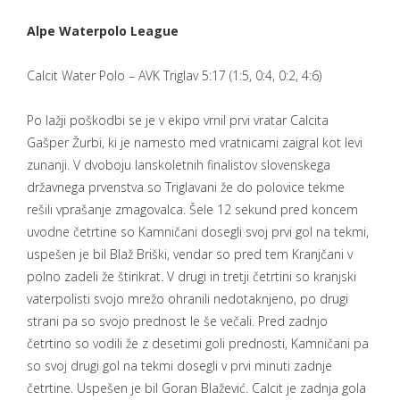
Alpe Waterpolo League
Calcit Water Polo – AVK Triglav 5:17 (1:5, 0:4, 0:2, 4:6)
Po lažji poškodbi se je v ekipo vrnil prvi vratar Calcita
Gašper Žurbi, ki je namesto med vratnicami zaigral kot levi
zunanji. V dvoboju lanskoletnih finalistov slovenskega
državnega prvenstva so Triglavani že do polovice tekme
rešili vprašanje zmagovalca. Šele 12 sekund pred koncem
uvodne četrtine so Kamničani dosegli svoj prvi gol na tekmi,
uspešen je bil Blaž Briški, vendar so pred tem Kranjčani v
polno zadeli že štirikrat. V drugi in tretji četrtini so kranjski
vaterpolisti svojo mrežo ohranili nedotaknjeno, po drugi
strani pa so svojo prednost le še večali. Pred zadnjo
četrtino so vodili že z desetimi goli prednosti, Kamničani pa
so svoj drugi gol na tekmi dosegli v prvi minuti zadnje
četrtine. Uspešen je bil Goran Blažević. Calcit je zadnja gola