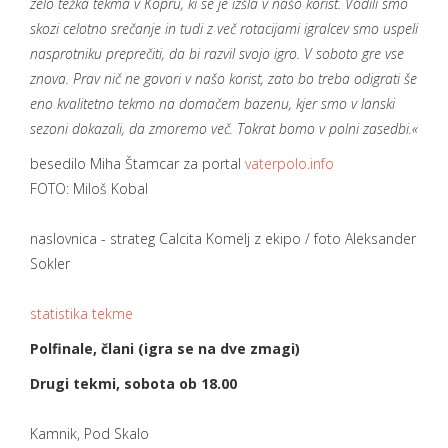
zelo
te
ž
k
a
tekm
a
v Kopru
, ki se je
izšla
v na
š
o korist. Vodili smo
skozi celotno sre
č
anje in tudi z ve
č
rotacijami igralcev
smo
uspeli
nasprotniku prepre
č
iti, da bi razvil svojo igro. V soboto gre vse
znova. Prav ni
č
ne govori v na
šo
korist
, zato bo
treba
odigrati
š
e
eno kvalitetno tekmo na doma
č
em
bazenu
, kjer smo v lanski
sezoni dokazali, da zmoremo ve
č
. Tokrat bomo v polni zasedbi.
«
besedilo Miha Štamcar za portal
vaterpolo.info
FOTO: Miloš Kobal
naslovnica - strateg Calcita Komelj z ekipo / foto Aleksander
Sokler
statistika tekme
Polfinale, člani (igra se na dve zmagi)
Drugi tekmi, sobota ob 18.00
Kamnik, Pod Skalo