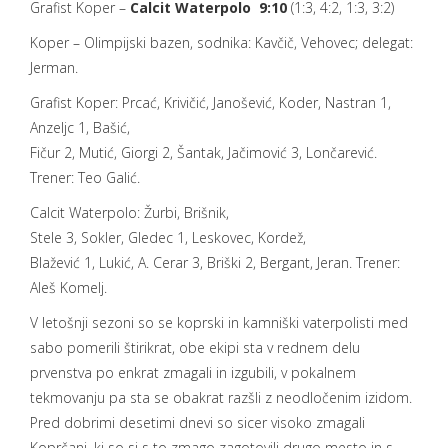
Grafist
Koper
–
Calcit
Waterpolo
9:10
(1:3, 4:2, 1:3, 3:2)
Koper – Olimpijski bazen, sodnika: Kavčič, Vehovec; delegat:
Jerman.
Grafist
Koper:
Prcać
,
Krivičić
,
Janošević
, Koder,
Nastran
1
,
Anzeljc
1
, Bašić,
Fičur
2
,
Mutić,
Giorgi
2
,
Šantak
,
Jačimović
3
,
Lončarević
.
Trener: Teo Galić.
Calcit
Waterpolo
: Žurbi,
Brišnik
,
Stele
3
,
Sokler
,
Gledec
1
,
Leskovec,
Kordež,
Blažević
1
,
Lukić,
A
.
Cerar
3
, Briški
2
, Bergant, Jeran. Trener:
Aleš
Komelj
.
V letošnji sezoni so se koprski in kamniški vaterpolisti med
sabo pomerili štirikrat, obe ekipi sta v rednem delu
prvenstva po enkrat zmagali in izgubili, v pokalnem
tekmovanju pa sta se obakrat razšli z neodločenim izidom.
Pred dobrimi desetimi dnevi so sicer visoko zmagali
Koprčani, ki so si s to zmago zagotovili drugo mesto in s