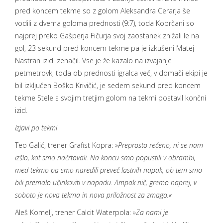
pred koncem tekme so z golom Aleksandra Cerarja še
vodili z dvema goloma prednosti (9:7), toda Koprčani so
najprej preko Gašperja Fičurja svoj zaostanek znižali le na
gol, 23 sekund pred koncem tekme pa je
izkušeni Matej
Nastran izid izenačil. Vse je že kazalo na izvajanje
petmetrovk, toda ob prednosti igralca več, v domači ekipi je
bil izključen Boško
Krivičić
, je sedem sekund pred koncem
tekme Stele s svojim tretjim golom na tekmi postavil končni
izid.
Izjavi po tekmi
Teo Galić, trener
Grafist
Kopra:
»Preprosto rečeno, ni se nam
izšlo, kot smo načrtovali. Na koncu smo popustili v obrambi,
med tekmo pa smo naredili preveč lastnih napak, ob tem smo
bili premalo učinkoviti v napadu. Ampak nič, gremo naprej, v
soboto je nova tekma in nova priložnost za zmago.«
Aleš
Komelj
, trener Calcit
Waterpola
:
»
Za nami je