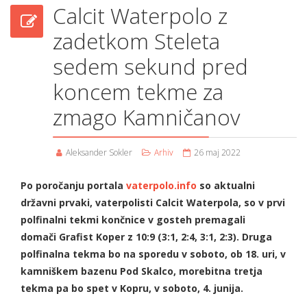
Calcit Waterpolo z
zadetkom Steleta
sedem sekund pred
koncem tekme za
zmago Kamničanov
Aleksander Sokler
Arhiv
26 maj 2022
Po poročanju portala
vaterpolo.info
so aktualni
državni prvaki, vaterpolisti Calcit
Waterpola
, so v prvi
polfinalni tekmi končnice v gosteh premagali
domači
Grafist
Koper z 10:9 (3:1,
2:4, 3:1, 2:3). Druga
polfinalna tekma bo na sporedu v soboto, ob 18. uri, v
kamniškem bazenu Pod
Skalco
, morebitna tretja
tekma pa bo spet v Kopru, v soboto, 4. junija.