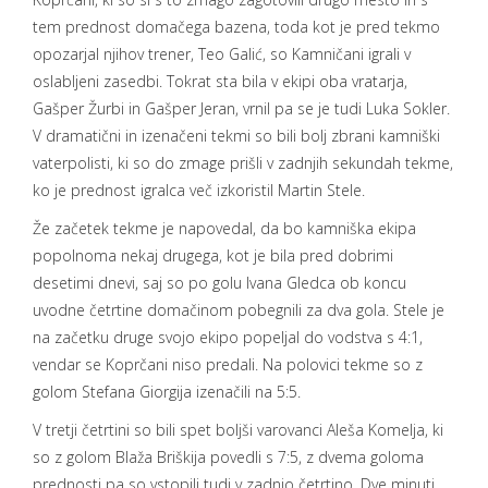
tem prednost domačega bazena, toda kot je pred tekmo
opozarjal njihov trener, Teo Galić, so Kamničani igrali v
oslabljeni zasedbi. Tokrat sta bila v ekipi oba vratarja,
Gašper Žurbi in
Gašper Jeran, vrnil pa se je tudi Luka
Sokler
.
V dramatični in izenačeni tekmi so bili bolj zbrani kamniški
vaterpolisti, ki so do zmage prišli v zadnjih sekundah tekme,
ko je prednost igralca več izkoristil Martin Stele.
Že začetek tekme je napovedal, da bo kamniška ekipa
popolnoma nekaj drugega, kot je bila pred dobrimi
desetimi dnevi
, saj so po golu Ivana
Gledca
ob koncu
uvodne četrtine domačinom pobegnili za dva gola. Stele je
na začetku druge svojo ekipo popeljal do vodstva s 4:1,
vendar se Koprčani niso predali. Na polovici tekme so z
golom Stefana
Giorgija
izenačili na 5:5.
V tretji četrtini so bili spet boljši varovanci Aleša
Komelja
, ki
so z golom Blaža
Briškija
povedli s 7:5, z dvema goloma
prednosti pa so vstopili tudi v zadnjo četrtino. Dve minuti