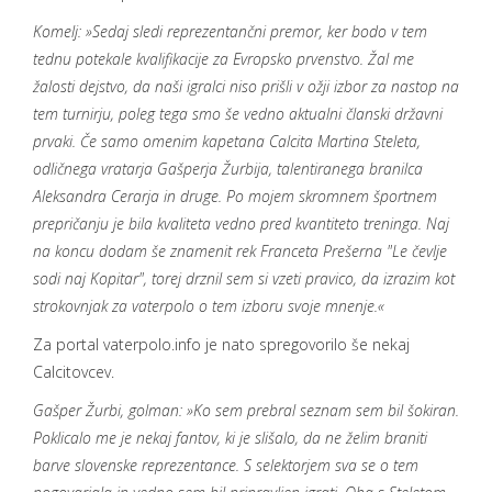
Komelj: »Sedaj sledi reprezentančni premor, ker bodo v tem
tednu potekale kvalifikacije za Evropsko prvenstvo. Žal me
žalosti dejstvo, da naši igralci niso prišli v ožji izbor za nastop na
tem turnirju, poleg tega smo še vedno aktualni članski državni
prvaki. Če samo omenim kapetana Calcita Martina Steleta,
odličnega vratarja Gašperja Žurbija, talentiranega branilca
Aleksandra Cerarja in druge. Po mojem skromnem športnem
prepričanju je bila kvaliteta vedno pred kvantiteto treninga. Naj
na koncu dodam še znamenit rek Franceta Prešerna "Le čevlje
sodi naj Kopitar", torej drznil sem si vzeti pravico, da izrazim kot
strokovnjak za vaterpolo o tem izboru svoje mnenje.«
Za portal vaterpolo.info je nato spregovorilo še nekaj
Calcitovcev.
Gašper Žurbi, golman: »Ko sem prebral seznam sem bil šokiran.
Poklicalo me je nekaj fantov, ki je slišalo, da ne želim braniti
barve slovenske reprezentance. S selektorjem sva se o tem