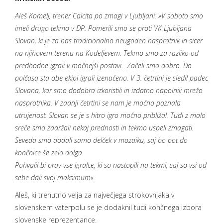
Aleš Komelj, trener Calcita po zmagi v Ljubljani: »V soboto smo
imeli drugo tekmo v DP. Pomerili smo se proti VK Ljubljana
Slovan, ki je za nas tradicionalno neugoden nasprotnik in sicer
na njihovem terenu na Kodeljevem. Tekmo smo za razliko od
predhodne igrali v močnejši postavi. Začeli smo dobro. Do
polčasa sta obe ekipi igrali izenačeno. V 3. četrtini je sledil padec
Slovana, kar smo dodobra izkoristili in izdatno napolnili mrežo
nasprotnika. V zadnji četrtini se nam je močno poznala
utrujenost. Slovan se je s hitro igro močno približal. Tudi z malo
sreče smo zadržali nekaj prednosti in tekmo uspeli zmagati.
Seveda smo dodali samo delček v mozaiku, saj bo pot do
končnice še zelo dolga.
Pohvalil bi prav vse igralce, ki so nastopili na tekmi, saj so vsi od
sebe dali svoj maksimum«.
Aleš, ki trenutno velja za največjega strokovnjaka v
slovenskem vaterpolu se je dodaknil tudi končnega izbora
slovenske reprezentance.