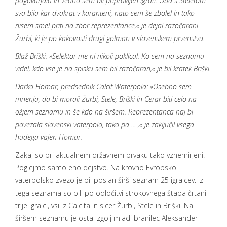
pogovarjala in vedno sem bil pripravljen igrati. Oba s Steletom
sva bila kar dvakrat v karanteni, nato sem še zbolel in tako
nisem smel priti na zbor reprezentance,« je dejal razočarani
Žurbi, ki je po kakovosti drugi golman v slovenskem prvenstvu.
Blaž Briški: »Selektor me ni nikoli poklical. Ko sem na seznamu
videl, kdo vse je na spisku sem bil razočaran,« je bil kratek Briški.
Darko Homar, predsednik Calcit Waterpola: »Osebno sem
mnenja, da bi morali Žurbi, Stele, Briški in Cerar biti celo na
ožjem seznamu in še kdo na širšem. Reprezentanca naj bi
povezala slovenski vaterpolo, tako pa ... ,« je zaključil vsega
hudega vajen Homar.
Zakaj so pri aktualnem državnem prvaku tako vznemirjeni.
Poglejmo samo eno dejstvo. Na krovno Evropsko
vaterpolsko zvezo je bil poslan širši seznam 25 igralcev. Iz
tega seznama so bili po odločitvi strokovnega štaba črtani
trije igralci, vsi iz Calcita in sicer Žurbi, Stele in Briški. Na
širšem seznamu je ostal zgolj mladi branilec Aleksander