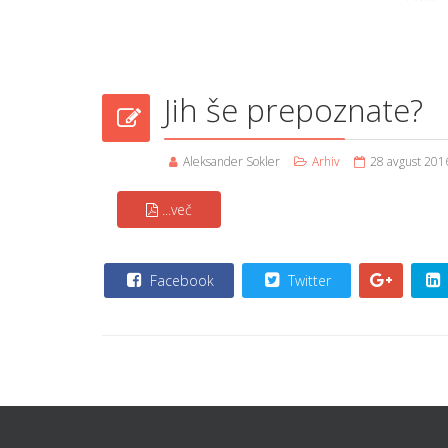
Jih še prepoznate?
Aleksander Sokler
Arhiv
28 avgust 201
...več
Facebook
Twitter