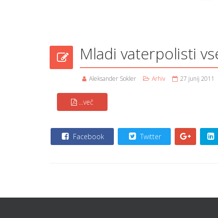
Mladi vaterpolisti vs
Aleksander Sokler
Arhiv
27 junij 2011
...več
Facebook
Twitter